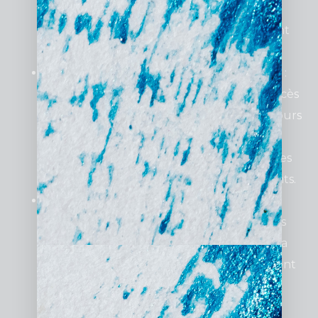
adapter vos campagnes pour des cibles
nationales ou internationales, en exploitant
des données de marché précises.
Accès à des fonctionnalités exclusives
:
Les agences certifiées bénéficient d’un accès
anticipé aux outils et fonctionnalités en cours
de développement par Google, leur
permettant de tester et d’implémenter des
stratégies innovantes avant vos concurrents.
Optimisation continue et proactive
: À
Lyon, où la concurrence est forte dans des
secteurs variés comme l’agroalimentaire, la
santé ou la tech, vos campagnes nécessitent
un ajustement régulier. Une agence
certifiée garantit un suivi précis et des