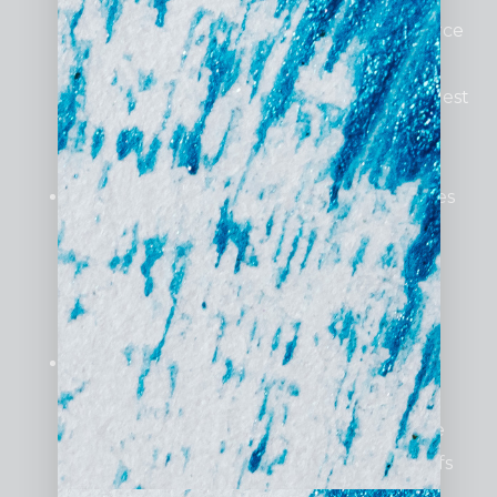
votre activité. Que vous soyez un commerce
de détail à Confluence ou une entreprise
industrielle à Gerland, chaque campagne est
conçue pour maximiser votre impact
publicitaire.
Optimisation continue
: Les performances
de vos campagnes sont régulièrement
analysées pour ajuster les enchères, les
mots-clés, et les ciblages, garantissant un
retour sur investissement optimal.
Reporting détaillé et clair
: Des rapports
réguliers vous permettent de suivre vos
performances en détail et de comprendre
l’impact de vos campagnes sur vos objectifs
commerciaux.