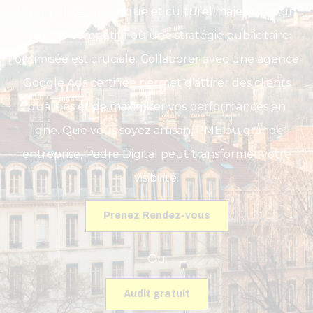
Lyon, pôle économique et culturel majeur, est un
marché compétitif où une stratégie publicitaire
optimisée est cruciale. Collaborer avec une agence
Google Ads certifiée permet d’attirer des clients
qualifiés et de maximiser vos performances en
ligne. Que vous soyez artisan, PME ou grande
entreprise, Padre Digital peut transformer votre
visibilité.
Prenez Rendez-vous
Ou
Audit gratuit