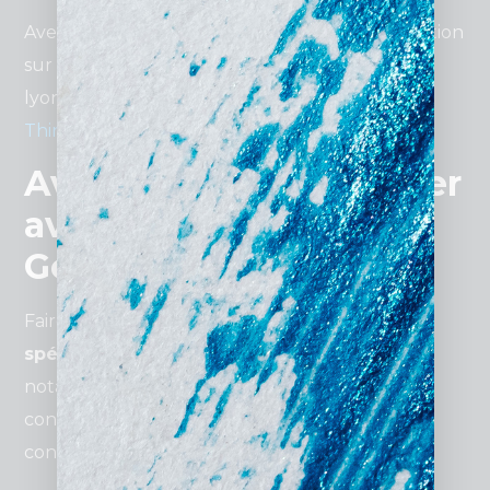
Avec
Padre Digital
, vous bénéficiez d’une gestion
sur mesure, adaptée aux besoins du marché
lyonnais. Consultez des stratégies avancées sur
Think with Google
.
Avantages de collaborer
avec une agence
Google Ads
Faire appel à une
agence Google Ads
spécialisée
offre de nombreux avantages,
notamment dans une ville comme Lyon, où la
concurrence est forte et les attentes des
consommateurs élevées.