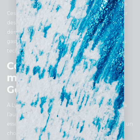
visualiser rapidement les résultats obtenus.
Ces avantages sont particulièrement utiles pour
des entreprises lyonnaises cherchant à se
démarquer dans des secteurs comme la
gastronomie, l’industrie textile, ou les nouvelles
technologies.
Comment choisir la
meilleure agence
Google Ads ?
À Lyon, où les besoins varient d’une entreprise à
l’autre, choisir la bonne agence Google Ads est
essentiel. Voici quelques critères clés pour faire un
choix éclairé :