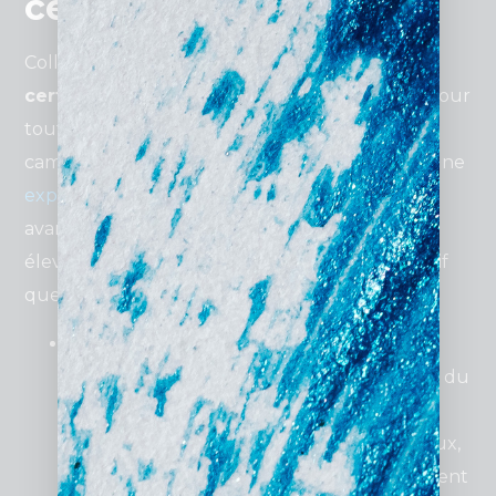
certifiée ?
Collaborer avec une
agence Google Ads
certifiée
à Lyon est une décision stratégique pour
toute entreprise cherchant à optimiser ses
campagnes publicitaires. Ces agences offrent une
expertise reconnue
et un accès à des outils
avancés qui garantissent des performances
élevées, même dans un marché aussi compétitif
que celui de Lyon.
Expertise locale et internationale
: Une
agence certifiée comprend les spécificités du
marché lyonnais, où cohabitent grandes
entreprises industrielles, commerces locaux,
et start-ups innovantes. Elle peut également