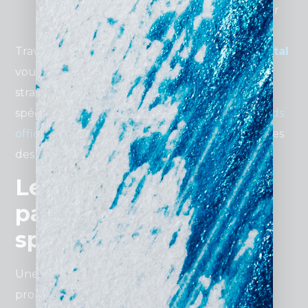
ajustements en temps réel pour maximiser
votre retour sur investissement.
Travailler avec une agence comme
Padre Digital
vous assure une expertise pointue et une
stratégie
publicitaire adaptée
à vos besoins
spécifiques. Consultez les
ressources Google Ads
officielles
pour mieux comprendre les avantages
des agences certifiées.
Les services proposés
par une agence
spécialisée
Une
agence spécialisée Google Ads à Lyon
propose un éventail complet de services pour