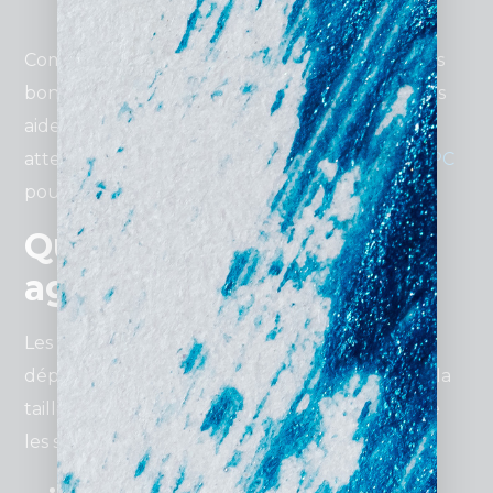
campagnes en fonction de vos besoins.
Comparer plusieurs agences à Lyon et poser les
bonnes questions lors d’un entretien initial vous
aidera à choisir celle qui répond le mieux à vos
attentes. Consultez les
meilleures pratiques PPC
pour affiner vos recherches.
Quel est le tarif d’une
agence Google Ads ?
Les tarifs d’une
agence Google Ads à Lyon
dépendent de plusieurs facteurs, notamment la
taille et la complexité des campagnes, ainsi que
les services inclus.
Frais de gestion
: Ces frais couvrent la