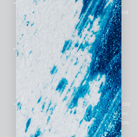
Gain de temps et expertise
: La gestion
technique et stratégique des campagnes est
entièrement prise en charge par des
professionnels, vous permettant de vous
concentrer sur votre cœur de métier.
Optimisation budgétaire
: Grâce à une
gestion experte, chaque euro investi est
utilisé efficacement. Les ajustements
réguliers permettent de réduire les
dépenses inutiles tout en augmentant les
performances.
Résultats rapides et mesurables
: Les outils
de suivi comme Google Analytics offrent des
données en temps réel sur les performances
de vos campagnes, vous permettant de