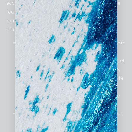
accompagner les entreprises à chaque étape de
leur stratégie publicitaire. Chaque service est
pensé pour répondre aux besoins spécifiques
d’un marché dynamique et varié.
Audit de compte sur mesure
: Une analyse
approfondie des campagnes existantes
permet d’identifier les forces, les faiblesses, et
les opportunités inexploitées. Par exemple,
un restaurant lyonnais dans le quartier de la
Croix-Rousse pourrait découvrir des mots-
clés plus pertinents pour cibler sa clientèle
locale.
Création de campagnes personnalisées
:
Les agences conçoivent des campagnes
Google Ads adaptées aux spécificités de