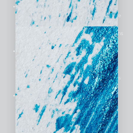
Certification Google Partner
: Une
certification garantit que l’agence respecte
les normes les plus strictes de Google et
reste constamment à jour sur les évolutions
de la plateforme.
Références locales
: Une agence ayant
travaillé avec des entreprises lyonnaises
connaît mieux les spécificités du marché
local et est plus à même de répondre à vos
attentes.
Transparence dans la communication
:
Privilégiez une agence qui fournit des
rapports détaillés, partage ses
méthodologies, et reste disponible pour
répondre à vos questions ou ajuster les