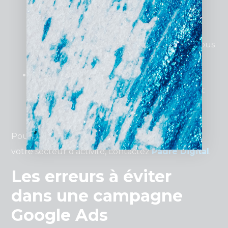
création, l’optimisation et le suivi de vos
campagnes, et peuvent être calculés en
pourcentage du budget publicitaire ou sous
forme de forfait fixe.
Budget publicitaire
: Ce montant
correspond à
l’investissement
directement
injecté dans Google Ads pour diffuser vos
annonces.
Pour une estimation adaptée à vos besoins et à
votre secteur d’activité, contactez
Padre Digital
.
Les erreurs à éviter
dans une campagne
Google Ads