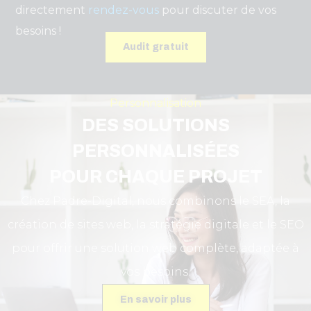
directement
rendez-vous
pour discuter de vos
besoins !
Audit gratuit
Personnalisation
DES SOLUTIONS
PERSONNALISÉES
POUR CHAQUE PROJET
Chez Padre-Digital, nous combinons le SEA, la
création de sites web, la stratégie digitale et le SEO
pour offrir une solution web complète, adaptée à
vos besoins.
En savoir plus