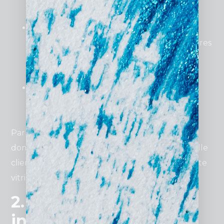
sérieux à vos clients potentiels.
Retour sur investissement rapide
:
Contrairement à des campagnes publicitaires
ponctuelles, un site offre des résultats
durables dans le temps.
Évolutivité
: Même à petit budget, un site
peut être amélioré avec le temps en
ajoutant des fonctionnalités.
Par exemple, une entreprise de services à
domicile à Lille a réussi à doubler son portefeuille
clients en moins de six mois grâce à un simple site
vitrine bien conçu.
2. Les types de sites
internet abordables