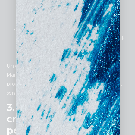
informations essentielles, idéal pour les
campagnes ponctuelles ou les petites
entreprises.
CMS économiques
: Des plateformes
comme WordPress ou Wix offrent des outils
flexibles pour personnaliser votre site sans
frais importants.
Un
exemple concret
: Un salon de coiffure à
Marseille a utilisé un site “one-page” pour
proposer des réservations en ligne, augmentant
son chiffre d’affaires de 35 %.
3. Les étapes clés pour
créer un site internet
performant