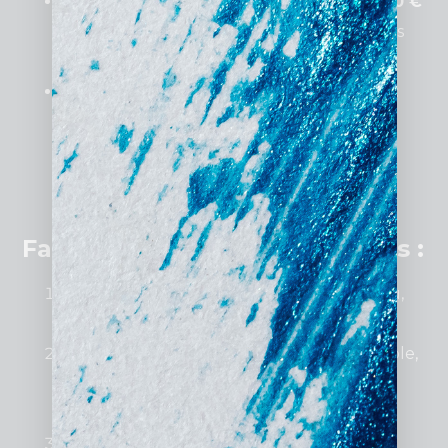
Site e-commerce léger
:
1 500 € à 3 000 €
Intègre un paiement en ligne et des fiches
produits pour vendre efficacement.
Site personnalisé avec SEO
:
3 000 € et
plus
Conçu sur mesure, il est idéal pour un
référencement optimisé et une image de
marque forte.
Facteurs influençant les coûts :
Nombre de pages
: Plus il y a de contenu,
plus le prix augmente.
Fonctionnalités spécifiques
: Par exemple,
un système de réservation ou un espace
membre.
Design
: Un modèle préconçu est plus