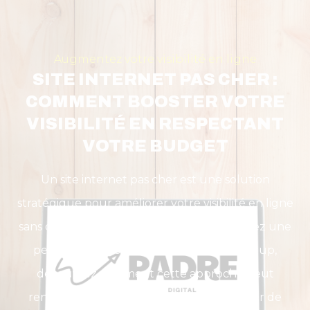
Augmentez votre visibilité en ligne
SITE INTERNET PAS CHER :
COMMENT BOOSTER VOTRE
VISIBILITÉ EN RESPECTANT
VOTRE BUDGET
Un site internet pas cher est une solution
stratégique pour améliorer votre visibilité en ligne
sans dépasser votre budget. Que vous soyez une
petite entreprise, un artisan ou une startup,
découvrez comment cette approche peut
renforcer votre présence digitale et attirer de