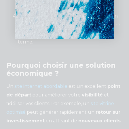
abordable qu’un design sur mesure.
SEO initial
: Un site optimisé dès sa création
nécessite un investissement supplémentaire
mais offre un meilleur retour sur le long
terme.
Pourquoi choisir une solution
économique ?
Un
site internet abordable
est un excellent
point
de départ
pour améliorer votre
visibilité
et
fidéliser vos clients. Par exemple, un
site vitrine
optimisé
peut générer rapidement un
retour sur
investissement
en attirant de
nouveaux clients
.