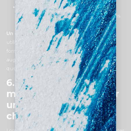
Création de contenu ciblé
: Rédigez des
articles ou pages orientés vers les questions
fréquentes de vos clients potentiels.
Un exemple théorique :
un cabinet médical
utilisant un site simple mais efficace avec un
formulaire de rendez-vous en ligne pourrait
augmenter ses consultations de 25 % en
quelques mois.
6. Comment choisir la
meilleure solution pour
un site internet pas
cher ?
Lors de la sélection d’une solution, voici les critères