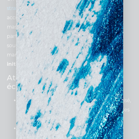
stratégique
pour les entreprises souhaitant
accroître leur
présence en ligne
sans investir
massivement dès le départ. Il s’adresse
particulièrement aux
artisans
,
TPE
et
PME
, qui
souhaitent se positionner efficacement sur le
marché local tout en limitant leurs
dépenses
initiales
.
Atouts d’un site internet
économique :
Visibilité accrue
: Avec un site bien optimisé,
vous apparaissez dans les recherches locales
et régionales.
Image professionnelle
: Un site internet
donne une impression de crédibilité et de