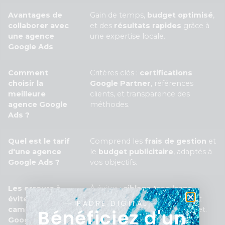
Avantages de
Gain de temps,
budget optimisé
,
collaborer avec
et des
résultats rapides
grâce à
une agence
une expertise locale.
Google Ads
Comment
Critères clés :
certifications
choisir la
Google Partner
, références
meilleure
clients, et transparence des
agence Google
méthodes.
Ads ?
Quel est le tarif
Comprend les
frais de gestion
et
d'une agence
le
budget publicitaire
, adaptés à
Google Ads ?
vos objectifs.
Les erreurs à
À éviter :
ciblage trop large
,
éviter dans une
mauvais choix de mots-clés, et
— PADRE DIGITAL —
campagne
mauvaise répartition du budget.
Bénéficiez d'un
Google Ads