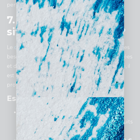
performant à petit prix.
7. Combien coûte un
site internet pas cher ?
Le
coût
d’un
site internet pas cher
dépend des
besoins spécifiques, des fonctionnalités souhaitées
et du type de site. Même avec un budget limité, il
est possible d’obtenir un site performant et
professionnel.
Estimation des coûts :
Site vitrine
simple
:
500 € à 1 500 €
Idéal pour présenter vos services ou produits
avec un design épuré.