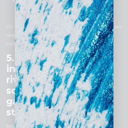
Meilleure conversion
: Un site optimisé
attire et engage les visiteurs, augmentant
vos chances de les transformer en clients.
Un restaurant de quartier a par exemple triplé ses
réservations grâce à un simple formulaire de
contact intégré sur son site vitrine.
5. Comment un site
internet pas cher peut
rivaliser avec des
solutions haut de
gamme grâce à des
stratégies ciblées ?
Même avec un
budget limité
, il est possible de