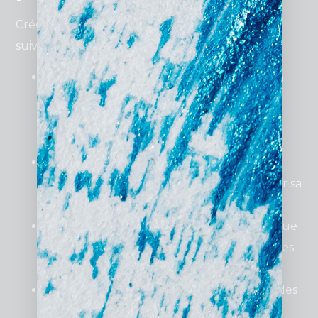
Créer un site internet performant nécessite de
suivre un processus structuré et bien pensé :
Définir vos objectifs
: Souhaitez-vous un
site vitrine pour informer, un e-commerce
pour vendre ou un blog pour générer du
trafic ?
Choisir les bonnes technologies
:
WordPress est souvent recommandé pour sa
flexibilité et son coût accessible.
Travailler sur le design
: Un site esthétique
et intuitif attire davantage les visiteurs et les
convertit en clients.
Optimiser le contenu SEO
: En utilisant des
mots-clés pertinents comme “site internet