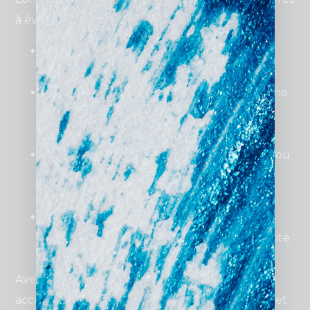
à évaluer :
Coût transparent
: Assurez-vous de
comprendre les frais initiaux et récurrents.
Plateforme adaptée
: WordPress pour une
flexibilité maximale ou Wix pour une
simplicité d’utilisation.
Références solides
: Une bonne agence ou
freelance vous montrera ses précédents
projets.
Suivi et maintenance
: Choisissez un
partenaire qui assure un service après-vente
de qualité.
Avec
Padre Digital
, vous bénéficiez d’un
accompagnement complet pour un site internet