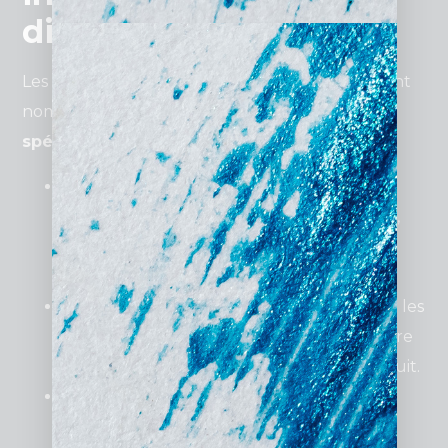
disponibles
Les
options
pour un
site internet pas cher
sont
nombreuses, chacune adaptée à des
besoins
spécifiques
:
Sites vitrines
: Idéal pour présenter vos
services, votre histoire et vos coordonnées,
ces sites sont parfaits pour les artisans et
commerces de proximité.
Sites e-commerce légers
: Conçus pour les
petites boutiques, ils permettent de vendre
vos produits en ligne avec un budget réduit.
Sites “one-page”
: Une seule page
condensée regroupant toutes les