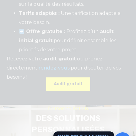
sur la qualité des résultats.
Tarifs adaptés :
Une tarification adapté à
votre besoin.
Offre gratuite :
Profitez d’un
audit
initial gratuit
pour définir ensemble les
priorités de votre projet.
Recevez votre
audit gratuit
ou prenez
directement
rendez-vous
pour discuter de vos
besoins !
Audit gratuit
Personnalisation
DES SOLUTIONS
PERSONNALISÉES