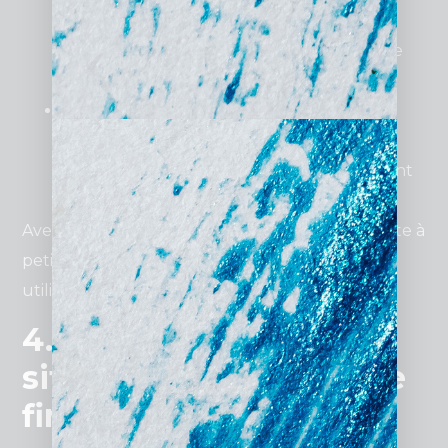
pas cher”, vous augmentez vos chances
d’apparaître dans les premiers résultats de
Google.
Tester avant le lancement
: Vérifiez la
compatibilité mobile, la vitesse de
chargement et la qualité du contenu avant
de mettre votre site en ligne.
Avec une planification minutieuse, même un site à
petit budget peut offrir une expérience
utilisateur exceptionnelle.
4. Les avantages d’un
site internet accessible
financièrement