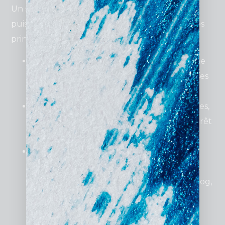
Un site internet pas cher peut être un outil
puissant pour développer votre activité. Voici les
principaux avantages :
Accessibilité financière immédiate
: Une
solution parfaite pour les jeunes entreprises
ou les startups en phase de lancement.
Conception rapide
: En quelques semaines,
vous pouvez avoir un site fonctionnel et prêt
à l’emploi.
Adaptabilité
: Les sites économiques
peuvent évoluer avec vos besoins, en
ajoutant des fonctionnalités comme un blog,
une boutique ou des systèmes de
réservation.