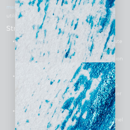
maximiser les performances
de votre site en
utilisant des
stratégies adaptées
:
Stratégies efficaces :
Focus sur le SEO local
: Optimisez votre site
pour des mots-clés comme “services
artisanaux Bordeaux” pour capter l’attention
des clients locaux.
Utilisation d’outils gratuits
: Les
plateformes comme Google Analytics vous
aident à suivre vos performances et à ajuster
votre stratégie sans surcoût.
Design épuré mais impactant
: Une
navigation intuitive et un visuel professionnel
attirent et retiennent les visiteurs.