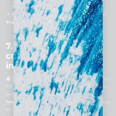
Faire de la
publicité
.
À retenir
: Une stratégie digitale efficace peut
augmenter les leads qualifiés de 5 fois
.
7. Combien coûte la
création d’un site
internet pour avocat ?
Le
prix d’un site internet
pour avocat varie en
fonction de
nombreux critères
:
complexité
du
projet, nombre de
pages
,
design
,
fonctionnalités
spécifiques (prise de rendez-vous
en ligne, espace client, blog juridique) et niveau