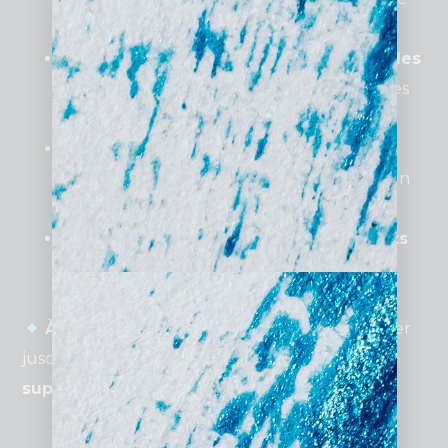
et du
SEA
.
Établir une relation de confiance avec les
prospects
via du contenu informatif et des
témoignages clients.
Faciliter la prise de contact
avec des
formulaires et une prise de rendez-vous en
ligne.
Automatiser la génération de prospects
et réduire le temps passé à répondre aux
demandes basiques.
À retenir
: Un site bien optimisé peut générer
jusqu’à
40 % de consultations
supplémentaires
chaque mois.