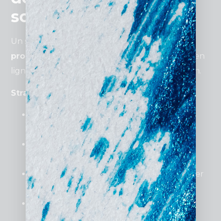
son site internet ?
Un site doit être un
véritable outil de
prospection
et non une simple carte de visite en
ligne. Il doit inciter les visiteurs à passer à l’action.
Stratégies pour convertir plus de visiteurs :
Offrir une consultation gratuite
en
échange d’un formulaire rempli.
Utiliser des appels à l’action
visibles et
engageants.
Créer du contenu engageant
pour attirer
une audience qualifiée.
Proposer des guides téléchargeables
pour capter des leads.