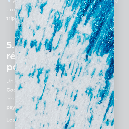
À retenir
: Un cabinet d’avocats ayant intégré
un chat en ligne a vu ses demandes de contact
tripler en un an
.
5. L’importance du
référencement SEO
pour un site d’avocat
Un site Internet sans
SEO
est
invisible sur
Google
. Le
référencement naturel
est donc
essentiel pour attirer des visiteurs qualifiés
sans
payer de publicité
.
Les bases d’un bon SEO juridique :