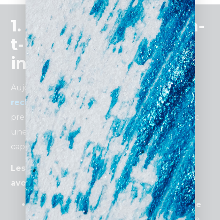
1. Pourquoi un avocat a-
t-il besoin d’un site
internet ?
Aujourd’hui, plus de
80 % des personnes
recherchent un avocat sur Internet
avant de
prendre rendez-vous. Un
site web
devient donc
une nécessité pour assurer votre visibilité et
capter des prospects qualifiés.
Les principaux avantages d’un site pour
avocat :
Accroître sa visibilité locale et nationale
grâce à un bon positionnement sur Google