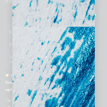
d’optimisation
SEO
.
Type de site
Fourchette de
prix
Site vitrine basique
800 – 1 500 €
Site optimisé SEO avec blog
1 500 – 3 500 €
Site sur mesure avec espace
3 500 € et plus
client
Attention : un site plus cher n’est pas
forcément plus performant ou mieux
optimisé
.
Certains prestataires gonflent leurs tarifs sans