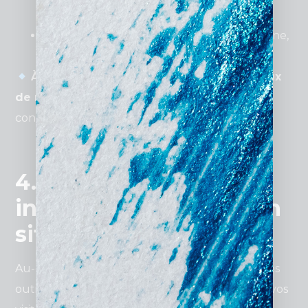
réponses aux questions fréquentes.
Contact
: Formulaire, numéro de téléphone,
et adresse du cabinet.
À retenir
: Une structure claire réduit le
taux
de rebond de 25 %
et améliore la prise de
contact.
4. Les fonctionnalités
indispensables pour un
site d’avocat
Au-delà du design, un site web doit intégrer des
outils pratiques qui facilitent l’interaction avec vos