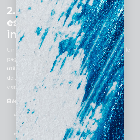
2. Les éléments
essentiels d’un site
internet pour avocat
Un
site performant
ne se limite pas à une simple
page web, il doit offrir une
expérience
utilisateur
fluide et intuitive. Chaque élément
doit être pensé pour
informer
et
rassurer
vos
visiteurs dès les premières secondes.
Éléments clés à intégrer :
Page d’accueil impactante
avec un
message clair et engageant.
Présentation du cabinet et des