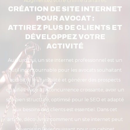
Augmentez votre chiffre d'affaires
CRÉATION DE SITE INTERNET
POUR AVOCAT :
ATTIREZ PLUS DE CLIENTS ET
DÉVELOPPEZ VOTRE
ACTIVITÉ
Aujourd’hui, un site internet professionnel est un
outil incontournable pour les avocats souhaitant
accroître leur visibilité et générer des prospects
qualifiés. Face à la concurrence croissante, avoir un
site bien structuré, optimisé pour le SEO et adapté
aux besoins des clients est essentiel. Dans cet
article, découvrez comment un site internet peut
devenir un levier puissant pour un cabinet