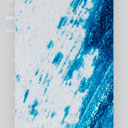
visiteurs. Un site statique ne suffit plus,
l’utilisateur doit pouvoir
interagir en toute
simplicité
.
Fonctionnalités
clés à intégrer :
Système de réservation en ligne
(via
Calendly, SimplyBook, etc.).
Chat en direct
pour répondre aux
questions instantanément.
Espace client sécurisé
pour partager des
documents confidentiels.
Optimisation mobile
pour une navigation
fluide sur smartphone et tablette.
Ressources téléchargeables
(guides
juridiques, contrats types, etc.).