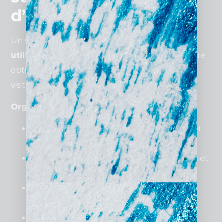
d’avocat ?
Un site
bien structuré
améliore
l’expérience
utilisateur
et facilite la navigation. Une structure
optimisée permet de guider naturellement le
visiteur vers la prise de contact.
Organisation recommandée :
Accueil
: Présentation rapide du cabinet et
appel à l’action (“Prenez rendez-vous”).
Qui sommes-nous ?
: Expertise, parcours et
valeurs du cabinet.
Nos services
: Détails des spécialités
juridiques proposées.
Blog
: Articles d’actualité juridique et