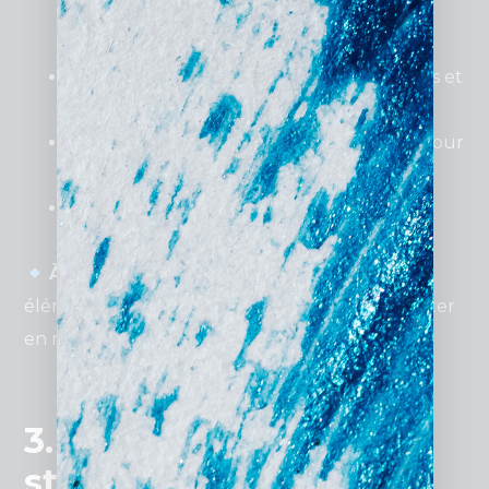
spécialités
(droit des affaires, pénal,
immobilier, travail, etc.).
Blog juridique
pour partager des conseils et
améliorer le SEO.
Témoignages clients
et études de cas pour
rassurer les prospects.
Prise de rendez-vous en ligne
et
formulaire de contact simplifié.
À retenir
: Un avocat ayant un site avec ces
éléments voit son taux de conversion augmenter
en moyenne de
30 %
.
3. Comment bien
structurer un site web