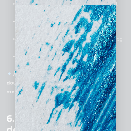
Optimisation des mots-clés
(ex. : “avocat
droit des affaires Paris”).
SEO local
avec Google My Business pour
capter les clients proches.
Création de contenu pertinent
via un blog
juridique.
Netlinking stratégique
pour renforcer
l’autorité du site.
À retenir
: Un bon référencement peut
doubler le nombre de consultations
mensuelles
.
6. Comment générer
des prospects grâce à