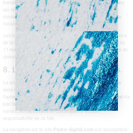
transmission des dites informations à l’éventuel acquéreur
qui serait à son tour tenu de la même obligation de
conservation et de modification des données vis à vis de
l’utilisateur du site
Padre-digital.com
.
Les bases de données sont protégées par les dispositions
de la loi du 1er juillet 1998 transposant la directive 96/9 du
11 mars 1996 relative à la protection juridique des bases de
données.
8. Liens hypertextes et cookies.
Le site
Padre-digital.com
contient un certain nombre de
liens hypertextes vers d’autres sites, mis en place avec
l’autorisation de
Padre-Digital
. Cependant,
Padre-Digital
n’a
pas la possibilité de vérifier le contenu des sites ainsi
visités, et n’assumera en conséquence aucune
responsabilité de ce fait.
La navigation sur le site
Padre-digital.com
est susceptible