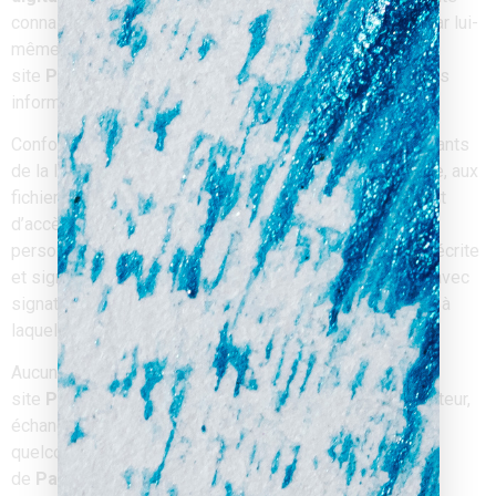
connaissance de cause, notamment lorsqu’il procède par lui-
même à leur saisie. Il est alors précisé à l’utilisateur du
site
Padre-digital.com
l’obligation ou non de fournir ces
informations.
Conformément aux dispositions des articles 38 et suivants
de la loi 78-17 du 6 janvier 1978 relative à l’informatique, aux
fichiers et aux libertés, tout utilisateur dispose d’un droit
d’accès, de rectification et d’opposition aux données
personnelles le concernant, en effectuant sa demande écrite
et signée, accompagnée d’une copie du titre d’identité avec
signature du titulaire de la pièce, en précisant l’adresse à
laquelle la réponse doit être envoyée.
Aucune information personnelle de l’utilisateur du
site
Padre-digital.com
n’est publiée à l’insu de l’utilisateur,
échangée, transférée, cédée ou vendue sur un support
quelconque à des tiers. Seule l’hypothèse du rachat
de
Padre-Digital
et de ses droits permettrait la