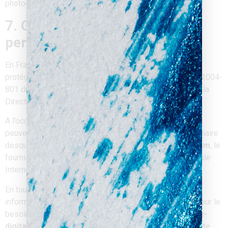
photographie…).
7. Gestion des données
personnelles.
En France, les données personnelles sont notamment
protégées par la loi n° 78-87 du 6 janvier 1978, la loi n° 2004-
801 du 6 août 2004, l’article L. 226-13 du Code pénal et la
Directive Européenne du 24 octobre 1995.
A l’occasion de l’utilisation du site
Padre-digital.com
,
peuvent êtres recueillies : l’URL des liens par l’intermédiaire
desquels l’utilisateur a accédé au site
Padre-digital.com
, le
fournisseur d’accès de l’utilisateur, l’adresse de protocole
Internet (IP) de l’utilisateur.
En tout état de cause,
Padre-Digital
ne collecte des
informations personnelles relatives à l’utilisateur que pour le
besoin de certains services proposés par le site
Padre-
digital.com
. L’utilisateur fournit ces informations en toute