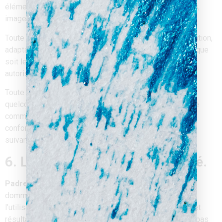
éléments accessibles sur le site, notamment les textes,
images, graphismes, logo, icônes, sons, logiciels.
Toute reproduction, représentation, modification, publication,
adaptation de tout ou partie des éléments du site, quel que
soit le moyen ou le procédé utilisé, est interdite, sauf
autorisation écrite préalable de :
Padre-Digital
.
Toute exploitation non autorisée du site ou de l’un
quelconque des éléments qu’il contient sera considérée
comme constitutive d’une contrefaçon et poursuivie
conformément aux dispositions des articles L.335-2 et
suivants du Code de Propriété Intellectuelle.
6. Limitations de responsabilité.
Padre-Digital
ne pourra être tenue responsable des
dommages directs et indirects causés au matériel de
l’utilisateur, lors de l’accès au site
Padre-digital.com
, et
résultant soit de l’utilisation d’un matériel ne répondant pas