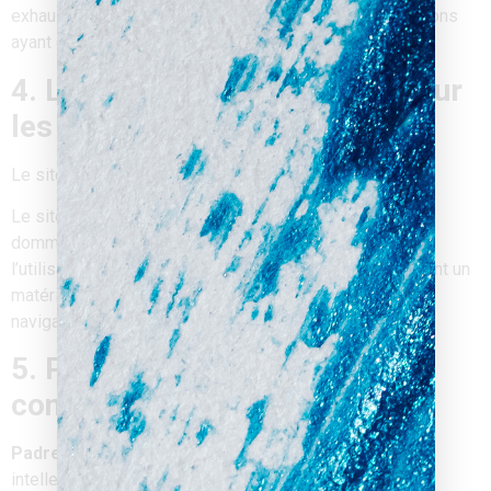
exhaustifs. Ils sont donnés sous réserve de modifications
ayant été apportées depuis leur mise en ligne.
4. Limitations contractuelles sur
les données techniques.
Le site utilise la technologie JavaScript.
Le site Internet ne pourra être tenu responsable de
dommages matériels liés à l’utilisation du site. De plus,
l’utilisateur du site s’engage à accéder au site en utilisant un
matériel récent, ne contenant pas de virus et avec un
navigateur de dernière génération mis-à-jour
5. Propriété intellectuelle et
contrefaçons.
Padre-Digital
est propriétaire des droits de propriété
intellectuelle ou détient les droits d’usage sur tous les