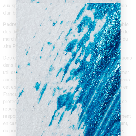
aux spécifications indiquées au point 4, soit de l’apparition
d’un bug ou d’une incompatibilité.
Padre-Digital
ne pourra également être tenue responsable
des dommages indirects (tels par exemple qu’une perte de
marché ou perte d’une chance) consécutifs à l’utilisation du
site
Padre-digital.com
.
Des espaces interactifs (possibilité de poser des questions
dans l’espace contact) sont à la disposition des
utilisateurs.
Padre-Digital
se réserve le droit de supprimer,
sans mise en demeure préalable, tout contenu déposé dans
cet espace qui contreviendrait à la législation applicable en
France, en particulier aux dispositions relatives à la
protection des données. Le cas échéant,
Padre-Digital
se
réserve également la possibilité de mettre en cause la
responsabilité civile et/ou pénale de l’utilisateur, notamment
en cas de message à caractère raciste, injurieux, diffamant,
ou pornographique, quel que soit le support utilisé (texte,