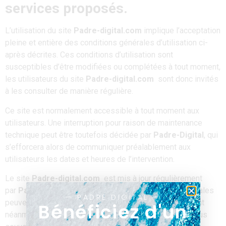
services proposés.
L’utilisation du site
Padre-digital.com
implique l’acceptation
pleine et entière des conditions générales d’utilisation ci-
après décrites. Ces conditions d’utilisation sont
susceptibles d’être modifiées ou complétées à tout moment,
les utilisateurs du site
Padre-digital.com
sont donc invités
à les consulter de manière régulière.
Ce site est normalement accessible à tout moment aux
utilisateurs. Une interruption pour raison de maintenance
technique peut être toutefois décidée par
Padre-Digital
, qui
s’efforcera alors de communiquer préalablement aux
utilisateurs les dates et heures de l’intervention.
Le site
Padre-digital.com
est mis à jour régulièrement
par
Padre-Digital
. De la même façon, les mentions légales
— PADRE DIGITAL —
peuvent être modifiées à tout moment : elles s’imposent
Bénéficiez d'un
néanmoins à l’utilisateur qui est invité à s’y référer le plus